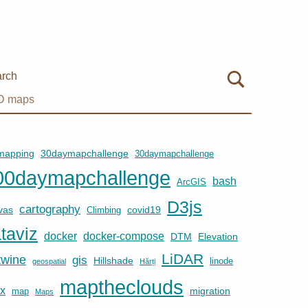
rch
mapping
30daymapchallenge
30daymapchallenge
00daymapchallenge
bash
ArcGIS
D3js
cartography
vas
covid19
Climbing
taviz
docker
docker-compose
DTM
Elevation
LiDAR
twine
gis
Hillshade
linode
geospatial
Hărți
maptheclouds
ux
migration
map
Maps