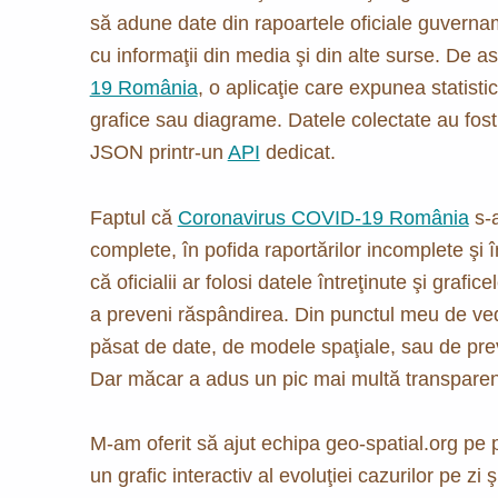
să adune date din rapoartele oficiale guvername
cu informaţii din media şi din alte surse. De
19 România
, o aplicaţie care expunea statistic
grafice sau diagrame. Datele colectate au fost 
JSON printr-un
API
dedicat.
Faptul că
Coronavirus COVID-19 România
s-a
complete, în pofida raportărilor incomplete şi 
că oficialii ar folosi datele întreţinute şi graf
a preveni răspândirea. Din punctul meu de veder
păsat de date, de modele spaţiale, sau de previz
Dar măcar a adus un pic mai multă transparen
M-am oferit să ajut echipa geo-spatial.org pe 
un grafic interactiv al evoluţiei cazurilor pe zi