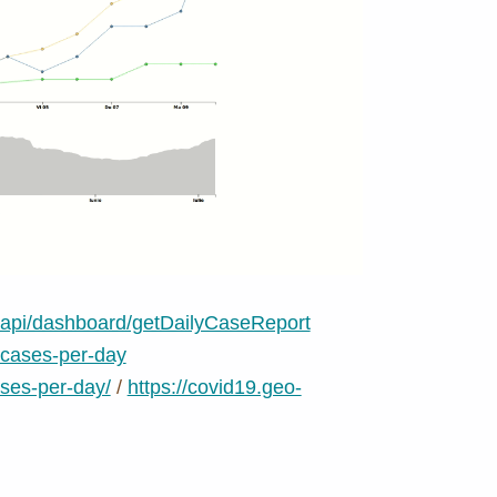
rg/api/dashboard/getDailyCaseReport
-cases-per-day
ses-per-day/
/
https://covid19.geo-