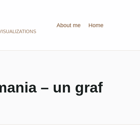
About me
Home
VISUALIZATIONS
ania – un graf