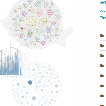
mys
publ
Thr