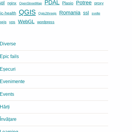
PDAL
Potree
ql
Plasio
nginx
proxy
OpenStreetMap
QGIS
Romania
ssl
ic-health
Qgis2threejs
svelte
WebGL
eejs
vps
wordpress
Diverse
Epic fails
Eșecuri
Evenimente
Events
Hărți
Învățare
Learning