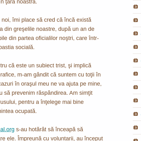
n ţara noastră.
 noi, îmi place să cred că încă există
 din greşelile noastre, după un an de
le din partea oficialilor noştri, care într-
pastia socială.
u că este un subiect trist, şi implică
afice, m-am gândit că suntem cu toţii în
cazuri în oraşul meu ne va ajuta pe mine,
au să prevenim răspândirea. Am simţit
usului, pentru a înţelege mai bine
intea ocupată.
al.org
s-au hotărât să înceapă să
tre ele. Împreună cu voluntarii, au început