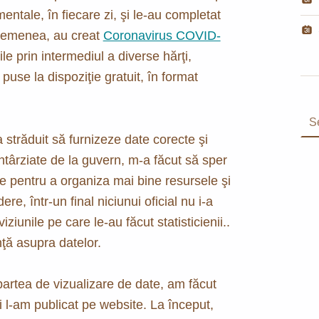
ntale, în fiecare zi, şi le-au completat
 asemenea, au creat
Coronavirus COVID-
ile prin intermediul a diverse hărţi,
puse la dispoziţie gratuit, în format
Search for:
 străduit să furnizeze date corecte şi
întârziate de la guvern, m-a făcut să sper
icele pentru a organiza mai bine resursele şi
e, într-un final niciunui oficial nu i-a
iunile pe care le-au făcut statisticienii..
ţă asupra datelor.
partea de vizualizare de date, am făcut
 şi l-am publicat pe website. La început,