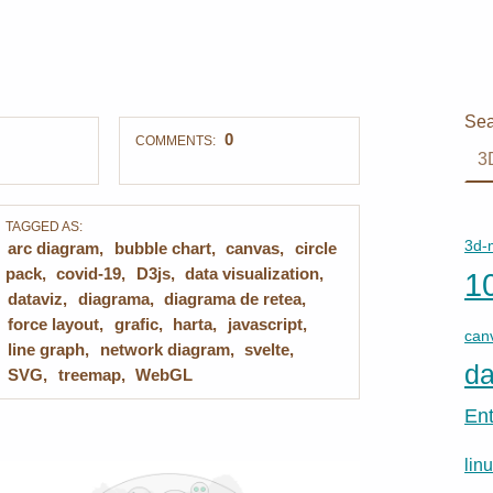
Sea
0
COMMENTS:
TAGGED AS:
3d-
arc diagram
bubble chart
canvas
circle
pack
covid-19
D3js
data visualization
1
dataviz
diagrama
diagrama de retea
force layout
grafic
harta
javascript
can
line graph
network diagram
svelte
da
SVG
treemap
WebGL
En
lin