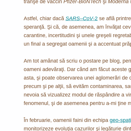
tranşe de vaccin
Pfizer-BioNTech
şi
Moderna
î
Astfel, chiar dacă
SARS
–
CoV
-2
se află printre
speranţă. Şi că, de asemenea, am învăţat ceva
carantine, incertitudini şi unele greşeli regretabi
un final a segregat oamenii şi a accentuat pră
Am tot amânat să scriu o postare pe blog, pentr
oameni adevăraţi. Dar când am făcut aceste gr
asta, şi poate observarea unei aglomerări de 
precum şi pe alţii, să evităm contaminarea, s
nevoia să vizualizez modul de răspândire a vir
fenomenul, şi de asemenea pentru a-mi ţine m
În februarie, oamenii faini din echipa
geo-spați
monitorizeze evoluţia cazurilor şi legăturie din