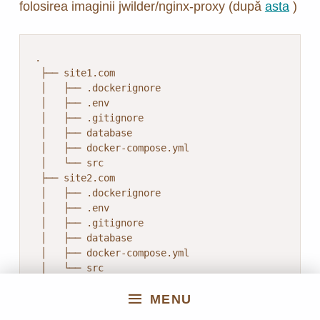
folosirea imaginii jwilder/nginx-proxy (după
asta
)
.

 ├── site1.com

 │   ├── .dockerignore

 │   ├── .env

 │   ├── .gitignore

 │   ├── database

 │   ├── docker-compose.yml

 │   └── src

 ├── site2.com

 │   ├── .dockerignore

 │   ├── .env

 │   ├── .gitignore

 │   ├── database

 │   ├── docker-compose.yml

 │   └── src

 └── nginx

     └── docker-compose.yml
MENU