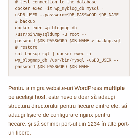
# test connection to the database

docker exec -it wp_myblog_db mysql -
u$DB_USER --password=$DB_PASSWORD $DB_NAME

# backup

docker exec wp_blogmap_db 
/usr/bin/mysqldump -u root --
password=$DB_PASSWORD $DB_NAME > backup.sql

# restore

cat backup.sql | docker exec -i 
wp_blogmap_db /usr/bin/mysql -u$DB_USER --
password=$DB_PASSWORD $DB_NAME
Pentru a migra website-uri WordPress
multiple
pe același host, este nevoie doar să adaugi
structura directorului pentru fiecare dintre ele, să
adaugi fișiere de configurare nginx pentru
fiecare, și să schimbi port-ul din 1234 în alte port-
uri libere.