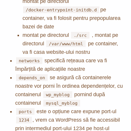
montat pe directorul
pe
/docker-entrypoint-initdb.d
container, va fi folosit pentru prepopularea
bazei de date
montat pe directorul
, montat pe
./src
directorul
pe container,
/var/www/html
va fi casa website-ului nostru
specifică rețeaua care va fi
networks
împărțită de aplicațiile noastre
se asigură că containerele
depends_on
noastre vor porni în ordinea dependențelor, cu
containerul
pornind după
wp_myblog
containerul
mysql_myblog
este o opțiune care expune port-ul
ports
, vrem ca WordPress să fie accessibil
1234
prin intermediul port-ului 1234 pe host-ul