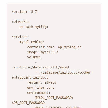
version: '3.7'

networks:

    wp-back-myblog:

services:

    mysql_myblog:

        container_name: wp_myblog_db

        image: mysql:5.7

        volumes:

            - 
./database/data:/var/lib/mysql

            - ./database/initdb.d:/docker-
entrypoint-initdb.d

        restart: always

        env_file: .env

        environment:

            MYSQL_ROOT_PASSWORD: 
$DB_ROOT_PASSWORD

            MYSQL_DATABASE: $DB_NAME
