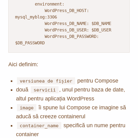
        environment:

            WordPress_DB_HOST: 
mysql_myblog:3306

            WordPress_DB_NAME: $DB_NAME

            WordPress_DB_USER: $DB_USER

            WordPress_DB_PASSWORD: 
$DB_PASSWORD
Aici definim:
pentru Compose
versiunea de fișier
două
, unul pentru baza de date,
servicii
altul pentru aplicația WordPress
îi spune lui Compose ce imagine să
image
aducă să creeze containerul
specifică un nume pentru
container_name
container