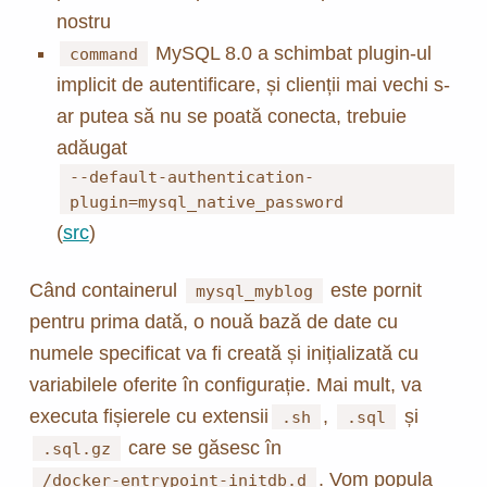
nostru
MySQL 8.0 a schimbat plugin-ul
command
implicit de autentificare, și clienții mai vechi s-
ar putea să nu se poată conecta, trebuie
adăugat
--default-authentication-
plugin=mysql_native_password
(
src
)
Când containerul
este pornit
mysql_myblog
pentru prima dată, o nouă bază de date cu
numele specificat va fi creată și inițializată cu
variabilele oferite în configurație. Mai mult, va
executa fișierele cu extensii
,
și
.sh
.sql
care se găsesc în
.sql.gz
. Vom popula
/docker-entrypoint-initdb.d