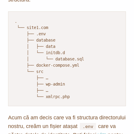
.

 └── site1.com

     ├── .env

     ├── database

     │   ├── data

     │   └── initdb.d

     │       └── database.sql

     ├── docker-compose.yml

     └── src

         ├── …

         ├── wp-admin

         ├── …

         └── xmlrpc.php
Acum că am decis care va fi structura directorului
nostru, creăm un fișier atașat
care va
.env