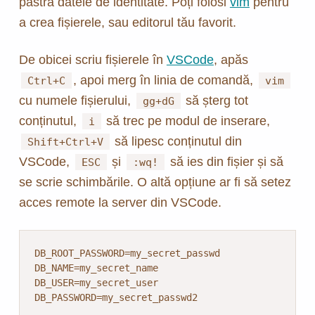
păstra datele de identitate. Poți folosi
vim
pentru
a crea fișierele, sau editorul tău favorit.
De obicei scriu fișierele în
VSCode
, apăs
, apoi merg în linia de comandă,
Ctrl+C
vim
cu numele fișierului,
să șterg tot
gg+dG
conținutul,
să trec pe modul de inserare,
i
să lipesc conținutul din
Shift+Ctrl+V
VSCode,
și
să ies din fișier și să
ESC
:wq!
se scrie schimbările. O altă opțiune ar fi să setez
acces remote la server din VSCode.
DB_ROOT_PASSWORD=my_secret_passwd

DB_NAME=my_secret_name

DB_USER=my_secret_user

DB_PASSWORD=my_secret_passwd2