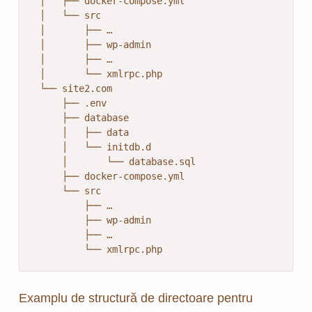
 │   ├── docker-compose.yml

 │   └── src

 │       ├── …

 │       ├── wp-admin

 │       ├── …

 │       └── xmlrpc.php

 └── site2.com

     ├── .env

     ├── database

     │   ├── data

     │   └── initdb.d

     │       └── database.sql

     ├── docker-compose.yml

     └── src

         ├── …

         ├── wp-admin

         ├── …

         └── xmlrpc.php
Examplu de structură de directoare pentru