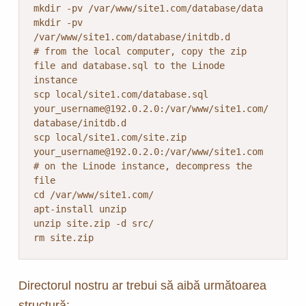
mkdir -pv /var/www/site1.com/database/data

mkdir -pv 
/var/www/site1.com/database/initdb.d

# from the local computer, copy the zip 
file and database.sql to the Linode 
instance

scp local/site1.com/database.sql 
your_username@192.0.2.0:/var/www/site1.com/
database/initdb.d

scp local/site1.com/site.zip 
your_username@192.0.2.0:/var/www/site1.com

# on the Linode instance, decompress the 
file

cd /var/www/site1.com/

apt-install unzip

unzip site.zip -d src/

rm site.zip
Directorul nostru ar trebui să aibă următoarea
structură: