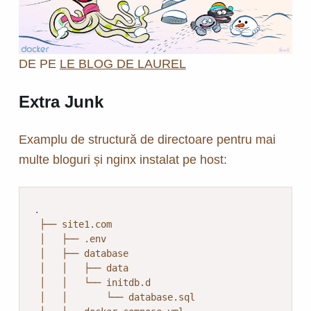
DE PE
LE BLOG DE LAUREL
Extra Junk
Examplu de structură de directoare pentru mai
multe bloguri și nginx instalat pe host:
.

 ├── site1.com

 │   ├── .env

 │   ├── database

 │   │   ├── data

 │   │   └── initdb.d

 │   │       └── database.sql
