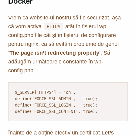
Docker
Vrem ca website-ul nostru să fie securizat, așa
că vom activa
atât în fișierul wp-
HTTPS
config.php file cât și în fișierul de configurare
pentru nginx, ca să evităm probleme de genul
‘
The page isn’t redirecting properly
‘. Să
adăugăm următoarele constante în wp-
config.php
$_SERVER['HTTPS'] = 'on';

define('FORCE_SSL_ADMIN',   true);

define('FORCE_SSL_LOGIN',   true);

define('FORCE_SSL_CONTENT', true);
Înainte de a obține efectiv un certificat
Let’s