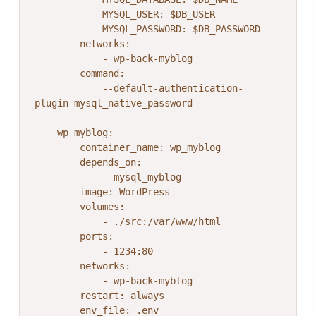
            MYSQL_USER: $DB_USER

            MYSQL_PASSWORD: $DB_PASSWORD

        networks:

            - wp-back-myblog

        command: 

            --default-authentication-
plugin=mysql_native_password

    wp_myblog:

        container_name: wp_myblog

        depends_on:

            - mysql_myblog

        image: WordPress

        volumes:

            - ./src:/var/www/html

        ports:

            - 1234:80

        networks:

            - wp-back-myblog

        restart: always

        env_file: .env
