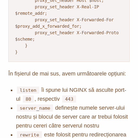
        proxy_set_header Host $host;

        proxy_set_header X-Real-IP 
$remote_addr;

        proxy_set_header X-Forwarded-For 
$proxy_add_x_forwarded_for;

        proxy_set_header X-Forwarded-Proto 
$scheme;

    }

}
În fișierul de mai sus, avem următoarele opțiuni:
îi spune lui NGINX să asculte port-
listen
ul
, respectiv
80
443
definește numele server-ului
server_name
nostru și blocul de server care ar trebui folosit
pentru cereri către serverul nostru
este folosit pentru redirecționarea
rewrite