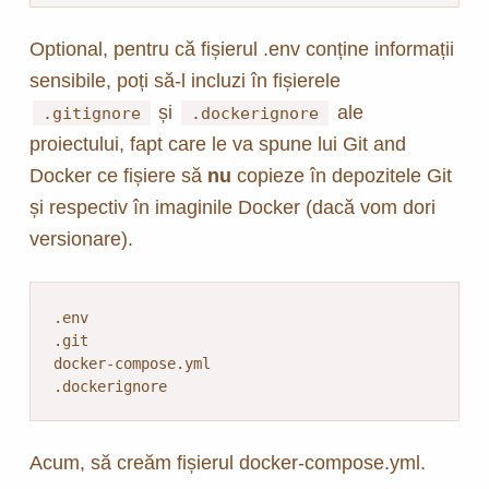
Optional, pentru că fișierul .env conține informații
sensibile, poți să-l incluzi în fișierele
și
ale
.gitignore
.dockerignore
proiectului, fapt care le va spune lui Git and
Docker ce fișiere să
nu
copieze în depozitele Git
și respectiv în imaginile Docker (dacă vom dori
versionare).
.env

.git

docker-compose.yml

.dockerignore
Acum, să creăm fișierul docker-compose.yml.