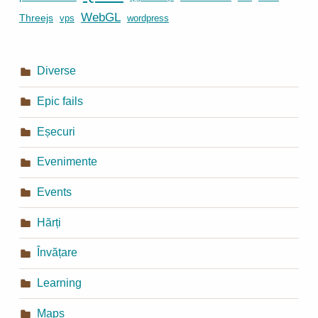
WebGL
Threejs
vps
wordpress
Diverse
Epic fails
Eșecuri
Evenimente
Events
Hărți
Învățare
Learning
Maps